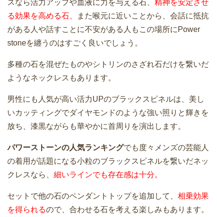
スなら活力アップや血液に力を与える石、
精神を安定させ
る効果を高める石、
また喉元に近いことから、会話に抵抗
がある人や話すことに不安がある人もこの場所にPower
stoneを纏うのはすごく良いでしょう。
多種の石を混ぜたものやシトリンのさざれ石だけを繋いだ
ようなネックレスもあります。
男性にも人気が高い活力UPのブラックスピネルは、美し
いカッティングでダイヤモンドのような強い照りと輝きを
放ち、漆黒ながらも華やかに首周りを演出します。
パワーストーンの人気ランキング
でも度々メンズの芸能人
の着用が話題になる小粒のブラックスピネルを繋いだネッ
クレスなら、
細いラインでも存在感は十分。
セットで他の石のペンダントトップを追加して、
相乗効果
を得られる
ので、合わせる石を考える楽しみもあります。