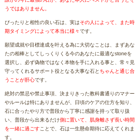
うではありません。
ぴったりと相性の良い石は、実は
その人によって、また時
期タイミングによって本当に様々
です。
願望成就や目標達成を叶える為に大切なことは、まずあな
たの相棒としてしっくりくる今のあなたに最適なstoneを
選択し、必ず偽物ではなく本物を手に入れる事と、常々見
守ってくれるサポート役となる大事な石と
ちゃんと通じ合
うことが肝心
です。
絶対の禁忌や禁止事項、決まりきった教科書通りのマナー
やルールは特にありませんが、日頃のケアの仕方を知り、
石に合ったやり方で普段から丁寧に感謝を持って取り扱
い、普段から出来るだけ
側に置いて、肌身離さず長い時間
を一緒に過ごす
ことで、石は一生懸命期待に応えてくれま
す。