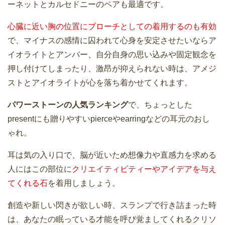
ーネットとカルセドニーのペアも最適です。
心臓に近い胸の位置にブローチとしての着用するのも有効
で、マイナスの感情に囚われて心身を安定させたいならア
イオライトとアンバー、自分自身の思い込みや固定観念を
押し付けてしまったり、激昂が抑えられない時は、アメジ
ストとアイオライトが心を落ち着かせてくれます。
パワーストーンの人気ランキング
で、ちょっとした
presentにも贈りやすいpierceやearringなどの耳元のおし
ゃれ。
耳は気の入り口で、脳が近いため想像力や直感力を求める
人にはこの部位に
クリエイティビティーやアイデアを与え
てくれる石
を着用しましょう。
創造や新しい閃きが欲しい時、スランプで行き詰まった時
は、あなたの眠っている才能を呼び覚ましてくれるクリソ