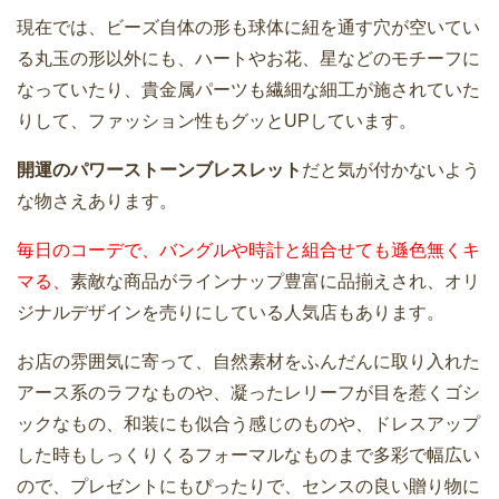
現在では、ビーズ自体の形も球体に紐を通す穴が空いてい
る丸玉の形以外にも、ハートやお花、星などのモチーフに
なっていたり、貴金属パーツも繊細な細工が施されていた
りして、ファッション性もグッとUPしています。
開運のパワーストーンブレスレット
だと気が付かないよう
な物さえあります。
毎日のコーデで、バングルや時計と組合せても遜色無くキ
マる、
素敵な商品がラインナップ豊富に品揃えされ、オリ
ジナルデザインを売りにしている人気店もあります。
お店の雰囲気に寄って、自然素材をふんだんに取り入れた
アース系のラフなものや、凝ったレリーフが目を惹くゴシ
ックなもの、和装にも似合う感じのものや、ドレスアップ
した時もしっくりくるフォーマルなものまで多彩で幅広い
ので、プレゼントにもぴったりで、センスの良い贈り物に