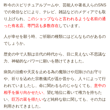
昨今のスピリチュアルブームや、芸能人や著名人らのSNS
での発信などにより、テレビ、雑誌などのメディアでも取
り上げられ、
このショップならと言われるような名前の通
った有名店、専門店も多数存在
しています。
人が幸せを願う時、ご祈願の種類にはどんなものがあるの
でしょうか。
歴史の中で人類は古代の時代から、目に見えない不思議な
力、神秘的なパワーに願いを懸けてきました。
病気の治癒や天災を止める為の魔除けや厄除けのお守り
や、祈りを込めた宗教儀式が遥か昔から、人々によって行
われていましたし、命に関わるものじゃなくても、
意中の
相手を振り向かせたい、
望む地位に着いて権力を持ちた
い、
巨万の富を得たい
など純粋な欲に関しても、その力は
利用されてきました。