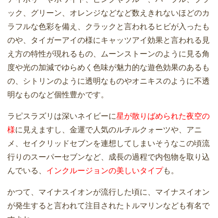
ック、グリーン、オレンジなどなど数えきれないほどのカ
ラフルな色彩を備え、クラックと言われるヒビが入ったも
のや、タイガーアイの様にキャッツアイ効果と言われる見
え方の特性が現れるもの、ムーンストーンのように見る角
度や光の加減でゆらめく色味が魅力的な遊色効果のあるも
の、シトリンのように透明なものやオニキスのように不透
明なものなど個性豊かです。
ラピスラズリは深いネイビーに
星が散りばめられた夜空の
様
に見えますし、金運で人気のルチルクォーツや、アニ
メ、セイクリッドセブンを連想してしまいそうなこの頃流
行りのスーパーセブンなど、成長の過程で内包物を取り込
んでいる、
インクルージョンの美しいタイプ
も。
かつて、マイナスイオンが流行した頃に、マイナスイオン
が発生すると言われて注目されたトルマリンなども有名で