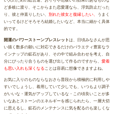
い人のための総合運、お守りや厄祓いの効果のあるものな
ど多岐に渡り、そこからまた恋愛運なら、浮気防止だった
り、彼と仲直りしたい、
別れた彼女と復縁したい、
うまく
いってるけどそろそろ結婚したいなど、本当に細かく具体
的です。
開運のパワーストーンブレスレット
は、日頃みなさんが思
い描く数多の願いに対応できるだけのバラエティ豊富なラ
インナップの鉱石があり、その中で組み合わせを考え、自
分にぴったり合うものを選び出して作るのですから、
愛着
も思い入れも深くなる
ことは容易に想像できますよね。
お気に入りのものならなおさら普段から積極的に利用しや
すいでしょうし、着用していて少しでも、いつもより調子
がいいな・運気がアップしているな・この頃良いことが多
いなあとストーンのエネルギーを感じられたら、一層大切
に思えるし、鉱石のメンテナンスに気を配るのも楽しくな