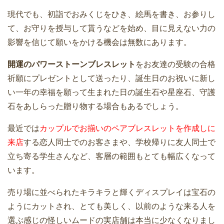
現代でも、初詣でおみくじをひき、絵馬を書き、お参りし
て、お守りを授与して貰うなどを始め、目に見えない力の
影響を信じて願いをかける機会は無数にあります。
開運のパワーストーンブレスレット
をお友達の受験の合格
祈願にプレゼントとして送ったり、誕生日のお祝いに新し
い一年の幸福を願って生まれた日の誕生石や星座石、守護
石をあしらった贈り物する場合もあるでしょう。
最近では
カップルでお揃いのペアブレスレットを作成しに
来店
する恋人同士でのお客さまや、学校帰りに友人同士で
立ち寄る学生さんなど、客層の範囲もとても幅広くなって
います。
売り場に並べられたキラキラと輝くディスプレイは宝石の
ようにカットされ、とても美しく、以前のような来る人を
選ぶ感じの怪しいムードの実店舗は本当に少なくなりまし