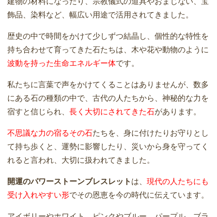
建物の材料になったり、宗教儀式の道具やおまじない、宝
飾品、染料など、幅広い用途で活用されてきました。
歴史の中で時間をかけて少しずつ結晶し、個性的な特性を
持ち合わせて育ってきた石たちは、木や花や動物のように
波動を持った生命エネルギー体
です。
私たちに言葉で声をかけてくることはありませんが、数多
にある石の種類の中で、古代の人たちから、神秘的な力を
宿すと信じられ、
長く大切にされてきた石
があります。
不思議な力の宿るその石
たちを、身に付けたりお守りとし
て持ち歩くと、運勢に影響したり、災いから身を守ってく
れると言われ、大切に扱われてきました。
開運のパワーストーンブレスレット
は、
現代の人たちにも
受け入れやすい形
でその恩恵を今の時代に伝えています。
アイボリーやホワイト、ピンクやブルー、パープル、ブラ